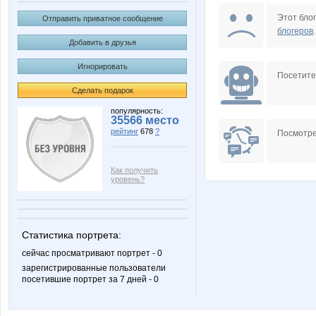
Николай84
Профор
Этот блог
Отправить приватное сообщение
блогеров
.
Добавить в друзья
Игнорировать
Посетит
Сделать подарок
популярность:
35566 место
рейтинг
678
?
Посмотре
Как получить
уровень?
Статистика портрета:
сейчас просматривают портрет - 0
зарегистрированные пользователи
посетившие портрет за 7 дней - 0