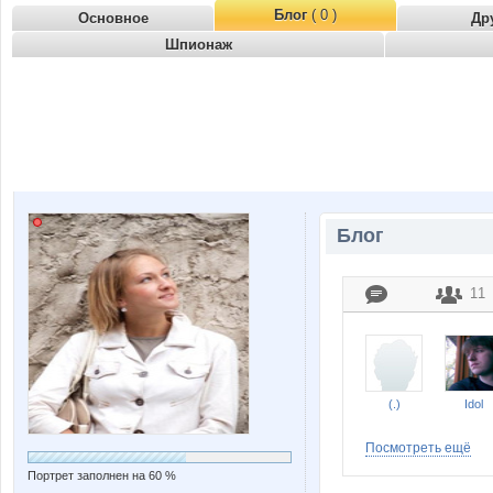
Блог
( 0 )
Основное
Др
Шпионаж
Блог
11
(.)
Idol
Посмотреть ещё
Портрет заполнен на 60 %